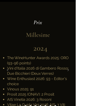
Prix
Millesime
2024
The WineHunter Awards 2025: ORO
(93-96 points)
Vini d'Italia 2026 di Gambero Rosso:
Due Bicchieri (Deux Verres)
Wine Enthusiast 2026: 93 - Editor's
choice
Vinous 2025: 91
Prosit 2025 (ONAV): 2 Prosit
AIS Vinetia 2026: 3 Rosoni
Vitae La Guida Vini 2026 AIS: 3 Viti