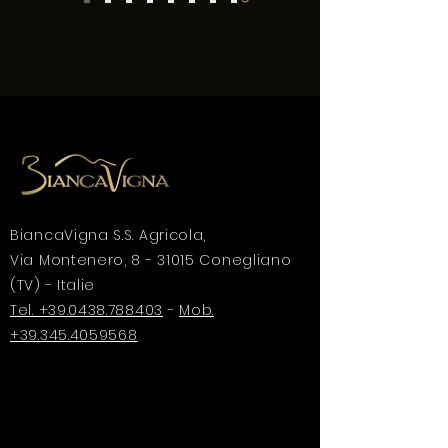
BiancaVigna S.S. Agricola,
Via Montenero, 8 - 31015 Conegliano
(TV) - Italie
Tel. +39.0438.788403
-
Mob.
+39.345.4059568