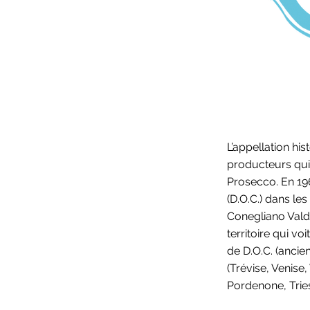
L’appellation hi
producteurs qui
Prosecco. En 196
(D.O.C.) dans l
Conegliano Vald
territoire qui v
de D.O.C. (ancie
(Trévise, Venise,
Pordenone, Tries