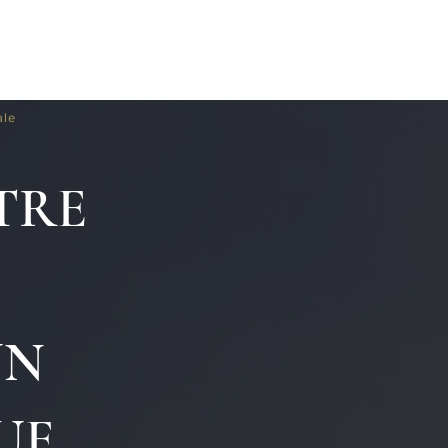
shop
CONTACTS
ale
TRE
UN
UE.