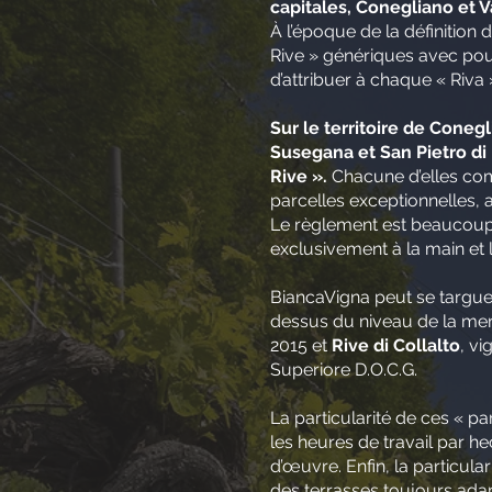
capitales, Conegliano et Va
À l’époque de la définition
Rive » génériques avec pour
d’attribuer à chaque « Ri
Sur le territoire de Coneg
Susegana et San Pietro di 
Rive ».
Chacune d’elles com
parcelles exceptionnelles, a
Le règlement est beaucoup pl
exclusivement à la main et l’
BiancaVigna peut se targuer
dessus du niveau de la me
2015 et
Rive di Collalto
, v
Superiore D.O.C.G.
La particularité de ces « par
les heures de travail par he
d’œuvre. Enfin, la particula
des terrasses toujours adap