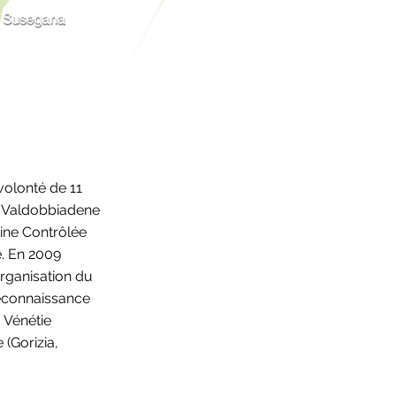
volonté de 11
o Valdobbiadene
gine Contrôlée
. En 2009
rganisation du
 reconnaissance
 Vénétie
 (Gorizia,