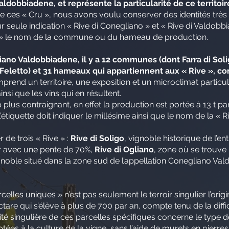
ldobbiadene, et représente la particularité de ce territoir
 de ces « Cru », nous avons voulu conserver des identités très
 seule indication « Rive di Conegliano » et « Rive di Valdobbi
va » le nom de la commune ou du hameau de production.
liano Valdobbiadene, il y a 12 communes (dont Farra di Solig
Feletto) et 31 hameaux qui appartiennent aux « Rive », com
prend un territoire, une exposition et un microclimat particu
insi que les vins qui en résultent.
us contraignant, en effet la production est portée à 13 t par 
étiquette doit indiquer le millésime ainsi que le nom de la « Ri
 de trois « Rive » :
Rive di Soligo
, vignoble historique de l’e
r avec une pente de 70%,
Rive di Ogliano
, zone où se trouve
ignoble situé dans la zone sud de l’appellation Conegliano V
celles uniques » n’est pas seulement le terroir singulier l’orig
ctare qui s’élève à plus de 700 par an, compte tenu de la diff
rité singulière de ces parcelles spécifiques concerne le type d
tées à la culture de la vigne, sans l’aide de murets en pierr