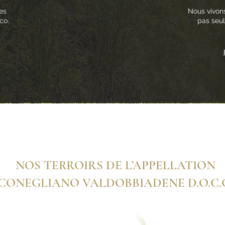
es
Nous vivons
co.
pas seul
NOS TERROIRS DE L’APPELLATION
CONEGLIANO VALDOBBIADENE D.O.C.