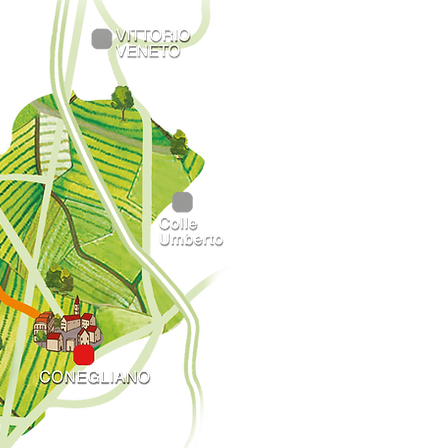
NICO
Ogliano
Monticella
Campolongo
Crevada