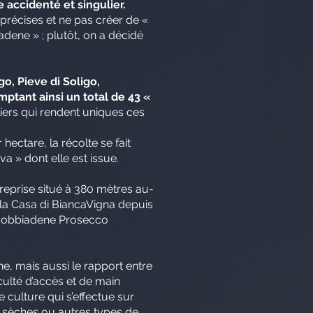
e accidenté et singulier.
 précises et ne pas créer de «
adene » ; plutôt, on a décidé
o, Pieve di Soligo,
ptant ainsi un total de 43 «
liers qui rendent uniques ces
hectare, la récolte se fait
va » dont elle est issue.
ntreprise situé à 380 mètres au-
 la Casa di BiancaVigna depuis
aldobbiadene Prosecco
ine, mais aussi le rapport entre
iculté d’accès et de main
e culture qui s’effectue sur
es sèches ou autres types de