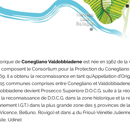
Collalto
storique de
Conegliano Valdobbiadene
est née en 1962 de la 
 composent le Consortium pour la Protection du Coneglian
9, il a obtenu la reconnaissance en tant qu’Appellation d’Ori
es 15 communes comprises entre Conegliano et Valdobbiadene
obbiadene devient Prosecco Superiore D.O.C.G. suite à la réo
oit la reconnaissance de D.O.C.G. dans la zone historique et la
nnement I.G.T.) dans la plus grande zone des 5 provinces de la
 Vicence, Belluno, Rovigo) et dans 4 du Frioul-Vénétie Julienne
te, Udine).