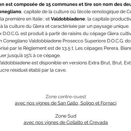
ion est composée de 15 communes et tire son nom des deu
Conegliano
, capitale de la culture où l’école œnologique de C
a première en Italie ; et
Valdobbiadene
, la capitale producti
à la culture du Glera et caractérisée par un paysage unique.
D.O.C.G. est produit à partir de raisins du cépage Glera cul
ion Conegliano Valdobbiadene Prosecco Superiore D.O.C.G. do
risé par le Règlement est de 13,5 t. Les cépages Perera, Bian
uer jusqu’à 15% à ce cépage.
ldobbiadene est disponible en versions Extra Brut, Brut, Extr
ucre résiduel établi par la cave.
Zone centre-ouest
avec nos vignes de San Gallo, Soligo et Fornaci
Zone Sud
avec nos vignes de Collalto et Crevada