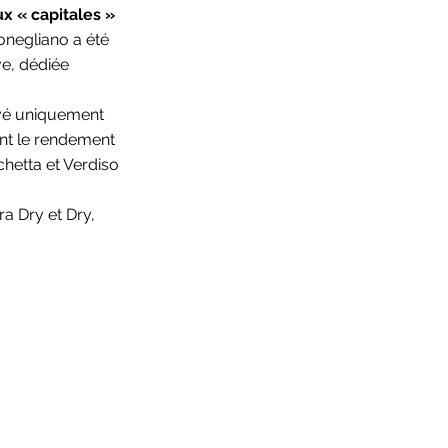
x « capitales »
onegliano a été
ve, dédiée
tivé uniquement
nt le rendement
chetta et Verdiso
a Dry et Dry,