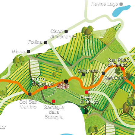
 TERRITORIO U
San Gallo
Soligo
Busa Schiratti
Borgo Breda
Fornaci