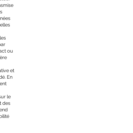
nsmise
es
nnées
elles
les
par
tact ou
tère
tive et
dé. En
ent
ur le
t des
tend
ilité