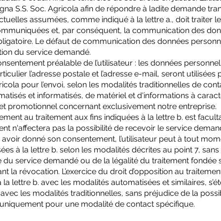
gna S.S. Soc. Agricola afin de répondre à ladite demande tra
ctuelles assumées, comme indiqué à la lettre a., doit traiter l
ommuniquées et, par conséquent, la communication des do
 obligatoire. Le défaut de communication des données personn
tion du service demandé.
nsentement préalable de l’utilisateur : les données personnel
culier l’adresse postale et l’adresse e-mail, seront utilisées 
icola pour l’envoi, selon les modalités traditionnelles de con
tisés et informatisés, de matériel et d'informations à carac
 et promotionnel concernant exclusivement notre entreprise.
ment au traitement aux fins indiquées à la lettre b. est faculta
t n'affectera pas la possibilité de recevoir le service deman
s avoir donné son consentement, l’utilisateur peut à tout mom
sées à la lettre b. selon les modalités décrites au point 7, sans
e du service demandé ou de la légalité du traitement fondée s
 la révocation. L’exercice du droit d’opposition au traitemen
la lettre b. avec les modalités automatisées et similaires, s’é
vec les modalités traditionnelles, sans préjudice de la possib
 uniquement pour une modalité de contact spécifique.