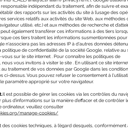
e responsable indépendant du traitement, afin de suivre et ex
 d’établir des rapports sur les activités du site à l’usage des op
utres services relatifs aux activités du site Web, aux méthodes 
vigateur utilisé, etc.) et aux méthodes de recherche et d’atte
 peut également transférer ces informations à des tiers lorsq
lorsque ces tiers traitent les informations susmentionnées pour
e n'associera pas les adresses IP à d'autres données déten
 politique de confidentialité de la société Google, relative au
vous sur le site internet . Pour connaître les politiques de
nous vous invitons à visiter le site . En utilisant ce site intern
au traitement de vos données par Google dans les condition
ées ci-dessus. Vous pouvez refuser le consentement à l'utilisat
 le paramètre approprié sur votre navigateur.
t.
Il est possible de gérer les cookies via les contrôles du nav
r plus d’informations sur la manière d’effacer et de contrôler l
 ordinateur, veuillez consulter
okies.org/manage-cookies/
t des cookies techniques, à l’égard desquels, conformément à 