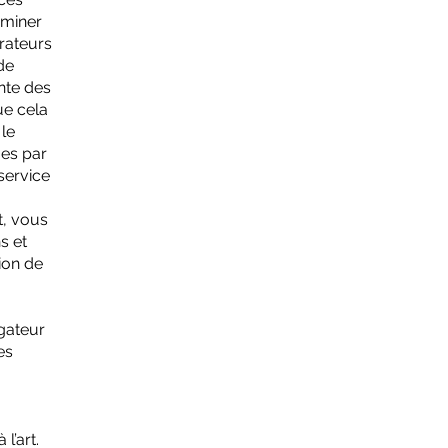
aminer
érateurs
de
inte des
ue cela
 le
ues par
 service
et, vous
s et
ion de
igateur
es
l’art.