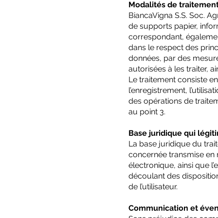
Modalités de traitemen
BiancaVigna S.S. Soc. A
de supports papier, infor
correspondant, également 
dans le respect des princi
données, par des mesur
autorisées à les traiter, a
Le traitement consiste e
l’enregistrement, l’utilisa
des opérations de traite
au point 3.
Base juridique qui légi
La base juridique du tra
concernée transmise en 
électronique, ainsi que l
découlant des disposition
de l’utilisateur.
Communication et évent