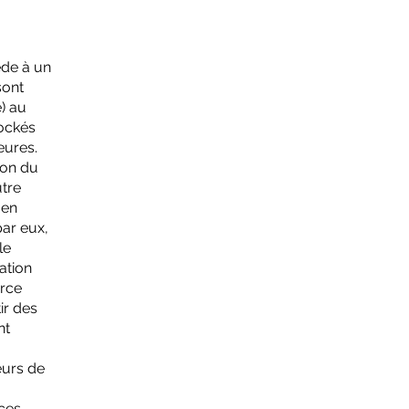
cède à un
sont
é) au
tockés
ieures.
tion du
utre
 en
par eux,
le
ation
erce
ir des
nt
eurs de
 ces