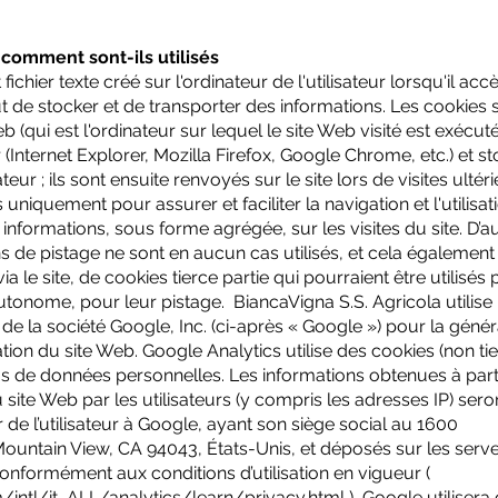
 comment sont-ils utilisés
fichier texte créé sur l'ordinateur de l'utilisateur lorsqu'il ac
but de stocker et de transporter des informations. Les cookies 
(qui est l'ordinateur sur lequel le site Web visité est exécut
r (Internet Explorer, Mozilla Firefox, Google Chrome, etc.) et s
sateur ; ils sont ensuite renvoyés sur le site lors de visites ultér
s uniquement pour assurer et faciliter la navigation et l'utilisa
 informations, sous forme agrégée, sur les visites du site. D’a
ins de pistage ne sont en aucun cas utilisés, et cela également
 via le site, de cookies tierce partie qui pourraient être utilisés 
tonome, pour leur pistage. BiancaVigna S.S. Agricola utilise 
de la société Google, Inc. (ci-après « Google ») pour la génér
isation du site Web. Google Analytics utilise des cookies (non ti
pas de données personnelles. Les informations obtenues à part
du site Web par les utilisateurs (y compris les adresses IP) sero
de l’utilisateur à Google, ayant son siège social au 1600
untain View, CA 94043, États-Unis, et déposés sur les serv
onformément aux conditions d’utilisation en vigueur (
intl/it_ALL/analytics/learn/privacy.html
), Google utilisera