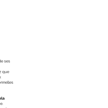
shop
CONTACTS
de ses
z que
x
onnelles
ola
e.