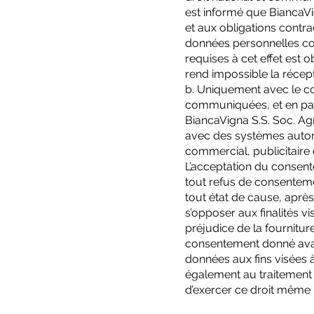
est informé que BiancaVi
et aux obligations contra
données personnelles c
requises à cet effet est
rend impossible la récep
b. Uniquement avec le co
communiquées, et en parti
BiancaVigna S.S. Soc. Agr
avec des systèmes automa
commercial, publicitaire
L’acceptation du consente
tout refus de consentemen
tout état de cause, aprè
s’opposer aux finalités vi
préjudice de la fournitur
consentement donné avant
données aux fins visées à 
également au traitement a
d’exercer ce droit même