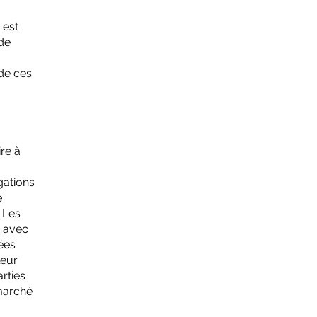
 est
 de
 de ces
re à
gations
e
 Les
r avec
ées
leur
rties
 marché