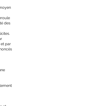
 moyen
éroule
ité des
icites.
ar
 et par
énoncés
nne
entement