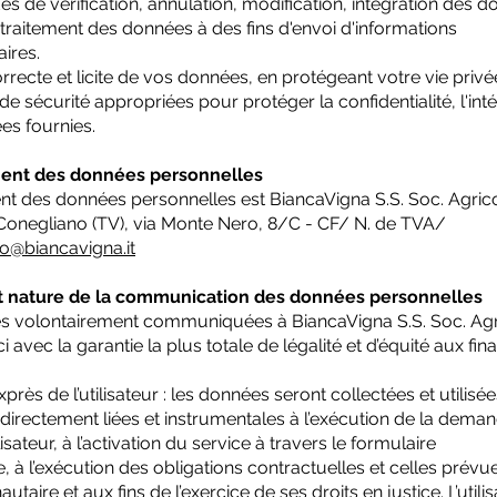
 de vérification, annulation, modification, intégration des 
 traitement des données à des fins d'envoi d'informations
ires.
rrecte et licite de vos données, en protégeant votre vie privé
 sécurité appropriées pour protéger la confidentialité, l'inté
nnées fournies.
ment des données personnelles
t des données personnelles est BiancaVigna S.S. Soc. Agrico
 Conegliano (TV), via Monte Nero, 8/C - CF/ N. de TVA/
fo@biancavigna.it
 et nature de la communication des données personnelles
s volontairement communiquées à BiancaVigna S.S. Soc. Agr
i avec la garantie la plus totale de légalité et d’équité aux fina
rès de l’utilisateur : les données seront collectées et utilisée
 directement liées et instrumentales à l’exécution de la dema
isateur, à l’activation du service à travers le formulaire
, à l’exécution des obligations contractuelles et celles prévue
taire et aux fins de l’exercice de ses droits en justice. L’utili