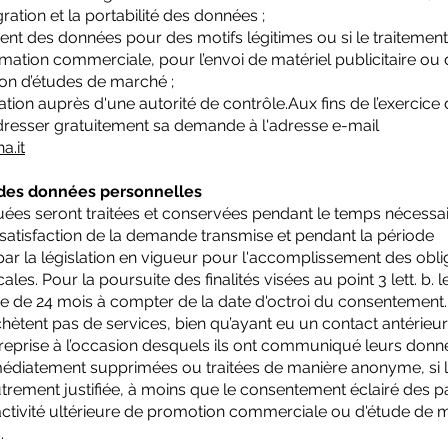
tégration et la portabilité des données ;
ment des données pour des motifs légitimes ou si le traitement
ormation commerciale, pour l’envoi de matériel publicitaire ou
tion d’études de marché ;
mation auprès d'une autorité de contrôle.Aux fins de l’exercice
t adresser gratuitement sa demande à l'adresse e-mail
a.it
 des données personnelles
s seront traitées et conservées pendant le temps nécessai
satisfaction de la demande transmise et pendant la période
ar la législation en vigueur pour l'accomplissement des obli
ales. Pour la poursuite des finalités visées au point 3 lett. b. l
e de 24 mois à compter de la date d'octroi du consentement.
hètent pas de services, bien qu’ayant eu un contact antérieu
ntreprise à l’occasion desquels ils ont communiqué leurs donn
médiatement supprimées ou traitées de manière anonyme, si 
trement justifiée, à moins que le consentement éclairé des pa
e activité ultérieure de promotion commerciale ou d'étude de
.