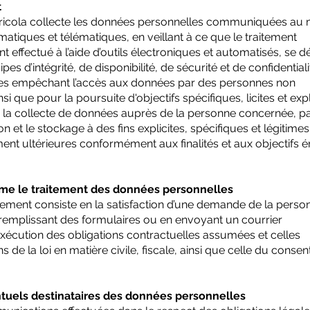
t
gricola collecte les données personnelles communiquées au
matiques et télématiques, en veillant à ce que le traitement
effectué à l’aide d’outils électroniques et automatisés, se d
pes d’intégrité, de disponibilité, de sécurité et de confidential
es empêchant l’accès aux données par des personnes non
insi que pour la poursuite d'objectifs spécifiques, licites et expl
n la collecte de données auprès de la personne concernée, p
tion et le stockage à des fins explicites, spécifiques et légitimes
ment ultérieures conformément aux finalités et aux objectifs 
time le traitement des données personnelles
itement consiste en la satisfaction d’une demande de la perso
remplissant des formulaires ou en envoyant un courrier
’exécution des obligations contractuelles assumées et celles
s de la loi en matière civile, fiscale, ainsi que celle du cons
uels destinataires des données personnelles