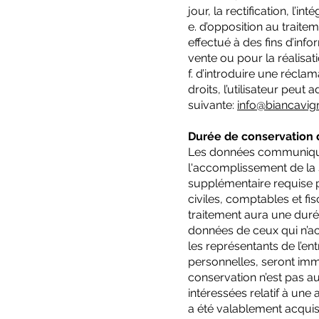
jour, la rectification, l’in
e. d’opposition au traite
effectué à des fins d’inf
vente ou pour la réalisa
f. d’introduire une récla
droits, l’utilisateur peu
suivante:
info@biancavign
Durée de conservation
Les données communiquée
l'accomplissement de la 
supplémentaire requise p
civiles, comptables et fisc
traitement aura une duré
données de ceux qui n’ac
les représentants de l’e
personnelles, seront im
conservation n’est pas au
intéressées relatif à un
a été valablement acquis