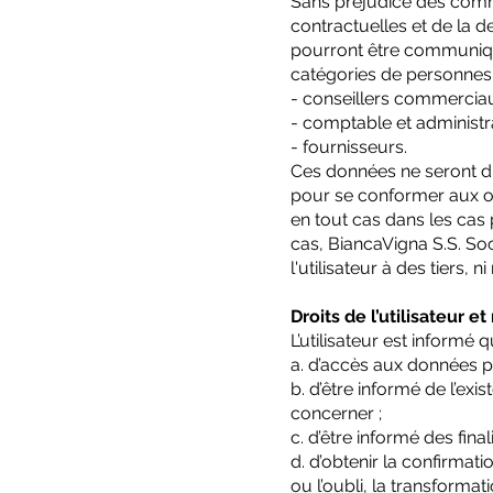
Sans préjudice des commu
contractuelles et de la 
pourront être communiqu
catégories de personnes 
- conseillers commerciau
- comptable et administrat
- fournisseurs.
Ces données ne seront di
pour se conformer aux or
en tout cas dans les cas 
cas, BiancaVigna S.S. S
l'utilisateur à des tiers,
Droits de l’utilisateur e
L’utilisateur est informé qu’
a. d’accès aux données p
b. d’être informé de l’ex
concerner ;
c. d’être informé des fina
d. d’obtenir la confirmat
ou l’oubli, la transformat