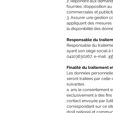
2. Répondre aux demandes
fournies, d’opposition au
commerciales et publicita
3. Assurer une gestion co
appliquant des mesures de
la disponibilité des do
Responsable du traite
Responsable du traitemen
ayant son siège social à
04103630267, e-mail :
in
Finalité du traitement
Les données personnelle
seront traitées par celle-c
suivantes.
a. ans le consentement exp
exclusivement à des fins
contact envoyée par l’util
correspondant sur ce site
droit national et communau