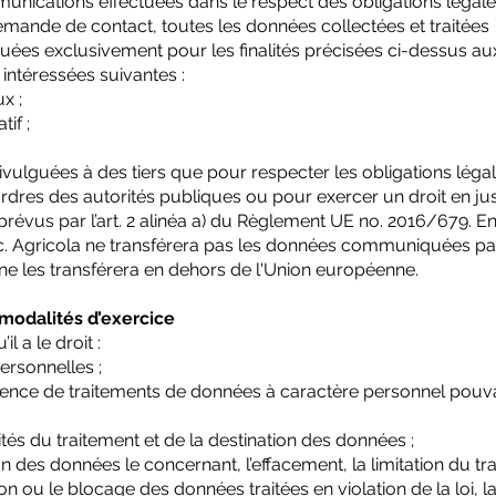
nications effectuées dans le respect des obligations légale
demande de contact, toutes les données collectées et traitées
ées exclusivement pour les finalités précisées ci-dessus au
intéressées suivantes :
x ;
if ;
vulguées à des tiers que pour respecter les obligations légal
dres des autorités publiques ou pour exercer un droit en just
prévus par l’art. 2 alinéa a) du Règlement UE no. 2016/679. En
oc. Agricola ne transférera pas les données communiquées pa
 ni ne les transférera en dehors de l'Union européenne.
t modalités d’exercice
il a le droit :
ersonnelles ;
istence de traitements de données à caractère personnel pouv
lités du traitement et de la destination des données ;
ion des données le concernant, l’effacement, la limitation du tr
ion ou le blocage des données traitées en violation de la loi, l