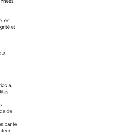
données
e, en
grité et
la,
icola,
lités
s
nde de
s par le
sateur