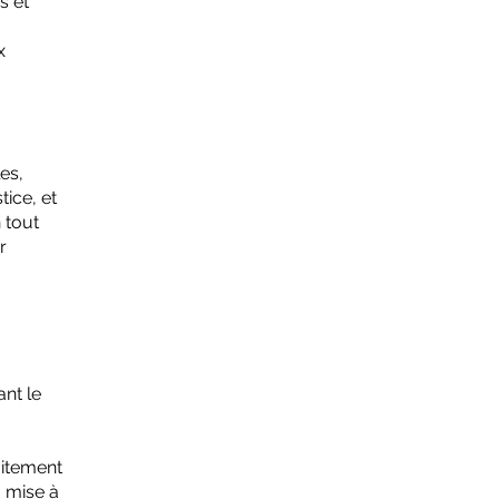
s et
x
es,
ice, et
 tout
r
ant le
aitement
a mise à