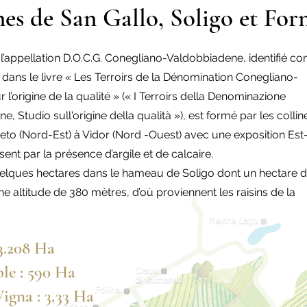
nes de San Gallo, Soligo et For
l’appellation D.O.C.G. Conegliano-Valdobbiadene, identifié c
 dans le livre « Les Terroirs de la Dénomination Conegliano-
l’origine de la qualité » (« I Terroirs della Denominazione
 Studio sull'origine della qualità »), est formé par les collin
neto (Nord-Est) à Vidor (Nord -Ouest) avec une exposition Est
sent par la présence d’argile et de calcaire.
lques hectares dans le hameau de Soligo dont un hectare d
ne altitude de 380 mètres, d’où proviennent les raisins de la
 3.208 Ha
ble : 590 Ha
igna : 3,33 Ha