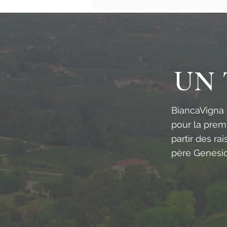
UN 
BiancaVigna 
pour la prem
partir des ra
père Genesio