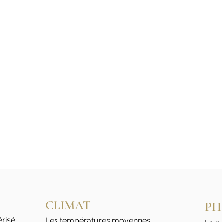
CLIMAT
PH
érisé
Les températures moyennes