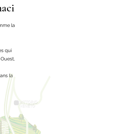
naci
omme la
es qui
-Ouest,
ans la