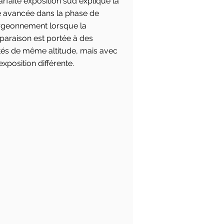
arfaite exposition sud explique la
e avancée dans la phase de
geonnement lorsque la
araison est portée à des
ités de même altitude, mais avec
exposition différente.