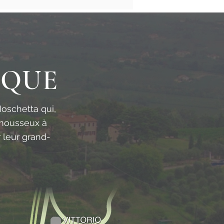
IQUE
Moschetta qui,
 mousseux à
r leur grand-