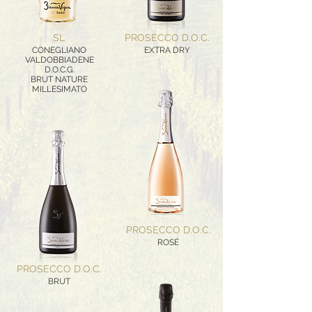
SL
PROSECCO D.O.C.
CONEGLIANO
EXTRA DRY
VALDOBBIADENE
D.O.C.G.
BRUT NATURE
MILLESIMATO
PROSECCO D.O.C.
ROSÉ
PROSECCO D.O.C.
BRUT