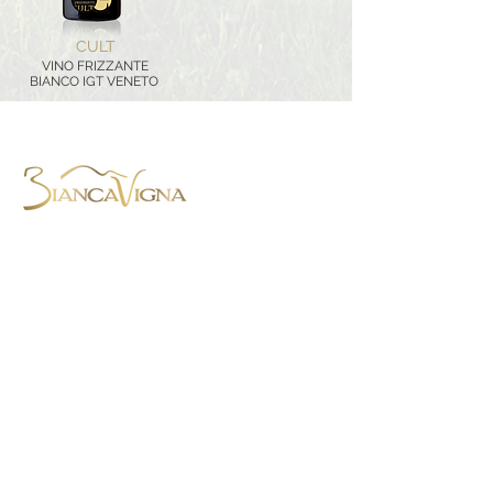
CULT
VINO FRIZZANTE
BIANCO IGT VENETO
BiancaVigna S.S. Agricola,
Via Montenero, 8 - 31015 Conegliano
(TV) - Italie
Tel. +39.0438.788403
-
Mob.
+39.345.4059568