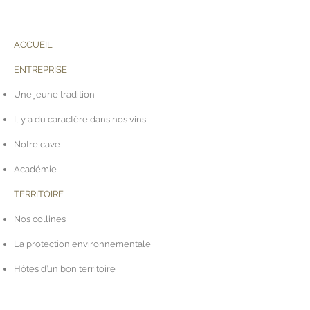
ACCUEIL
ENTREPRISE
Une jeune tradition
Il y a du caractère dans nos vins
Notre cave
Académie
TERRITOIRE
Nos collines
La protection environnementale
Hôtes d’un bon territoire
Zone centre-ouest avec nos vignes de San
Gallo, Soligo et Fornaci