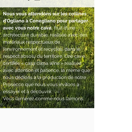
Nous vous attendons sur les collines
d’Ogliano à Conegliano pour partager
avec vous notre cave
, fruit d’une
architecture durable, réalisée avec des
matériaux respectueux de
l’environnement et recyclés, dans le
respect absolu du territoire. Une cave
certifiée « casa clima wine » réalisée
avec attention et patience, la même que
nous dédions à la production de notre
Prosecco que nous vous invitons à
essayer et à découvrir.
Vous l’aimerez comme nous l’aimons.