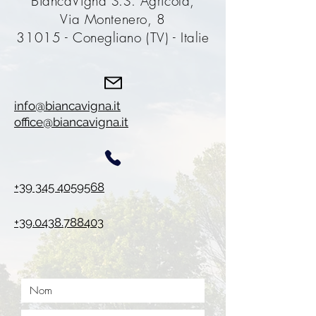
BiancaVigna S.S. Agricola,
Via Montenero, 8
31015 - Conegliano (TV) - Italie
info@biancavigna.it
office@biancavigna.it
+39 345 4059568
+39.0438.788403