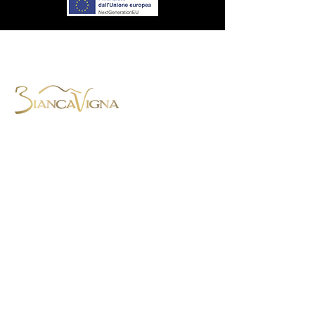
BiancaVigna S.S. Agricola,
Via Montenero, 8 - 31015 Conegliano
(TV)
Tel. +39 0438 788403
-
Cell. +39
3454059568