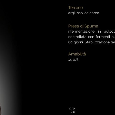
Terreno
argilloso, calcareo
Presa di Spuma
rifermentazione in auto
controllata con fermenti au
60 giorni. Stabilizzazione t
Amabilità
14 g/l
0,75
x 6