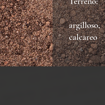
Terreno:
argilloso,
calcareo