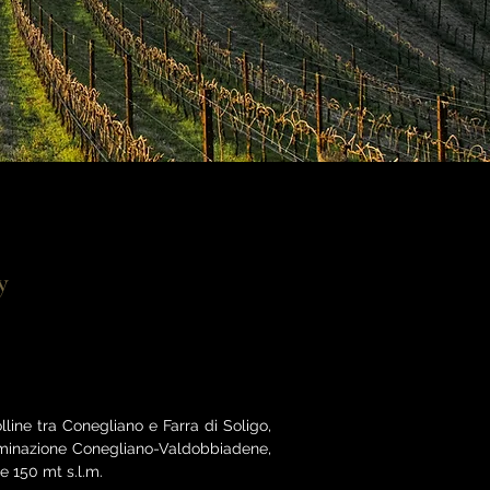
y
olline tra Conegliano e Farra di Soligo,
nominazione Conegliano-Valdobbiadene,
 e 150 mt s.l.m.