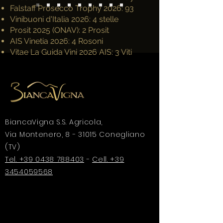
Falstaff Prosecco Trophy 2026: 93
Vinibuoni d'Italia 2026: 4 stelle
Prosit 2025 (ONAV): 2 Prosit
AIS Vinetia 2026: 4 Rosoni
Vitae La Guida Vini 2026 AIS: 3 Viti
BiancaVigna S.S. Agricola,
Via Montenero, 8 - 31015 Conegliano
(TV)
Tel. +39 0438 788403
-
Cell. +39
3454059568