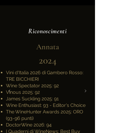
Riconoscimenti
Annata
2024
Vini d'Italia 2026 di Gambero Rosso:
TRE BICCHIERI
Wine Spectator 2025: 92
Vinous 2025: 92
James Suckling 2025: 91
Wine Enthusiast: 93 - Editor's Choice
The WineHunter Awards 2025: ORO
(93-96 punti)
DoctorWine 2026: 94
I Quaderni di WineNews: Best Buy