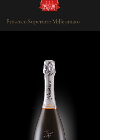
Prosecco Superiore Millesimato