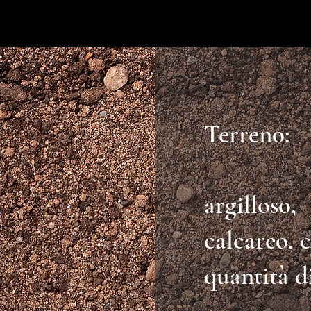
Terreno:
argilloso,
calcareo, 
quantità d