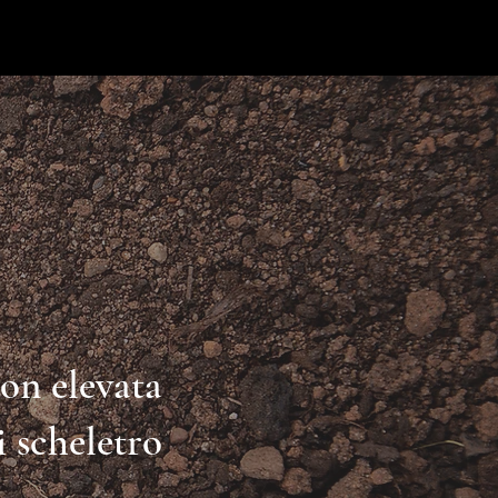
con elevata
i scheletro