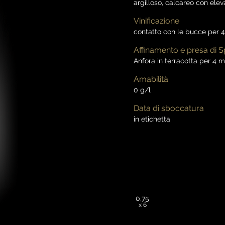
argilloso, calcareo con elev
Vinificazione
contatto con le bucce per 
Affinamento e presa di
Anfora in terracotta per 4 me
Amabilità
0 g/l
Data di sboccatura
in etichetta
0,75
x 6