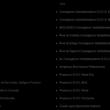
VINI
Conegliano Valdobbiadene D.O.C.G. E
Conegliano Valdobbiadene D.O.C.G. B
BIOLOGICO Conegliano Valdobbiadene
Rive di Collalto Conegliano Valdobbi
Rive di Soligo Conegliano Valdobbiad
Rive di Ogliano Conegliano Valdobbia
SL Conegliano Valdobbiadene D.O.C.G
Amphora
Brut Nature Millesimato
Prosecco D.O.C. Extra Dry
 di San Gallo, Soligo e Fornaci
Prosecco D.O.C. Brut
alto e Crevada
Prosecco D.O.C. Rosé
 Monticella
Prosecco D.O.C. Frizzante
o
Cuvée 1903 Spumante Italiano