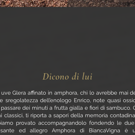
Dicono di lui
 uve Glera affinato in amphora, chi lo avrebbe mai d
o e sregolatezza dell’enologo Enrico, note quasi ossi
 passare dei minuti a frutta gialla e fiori di sambuco.
i classici, ti riporta a sapori della memoria contadin
biamo provato accompagnandolo fondendo le due c
essante ed allegro Amphora di BiancaVigna è