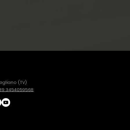
egliano (TV)
 +39 3454059568