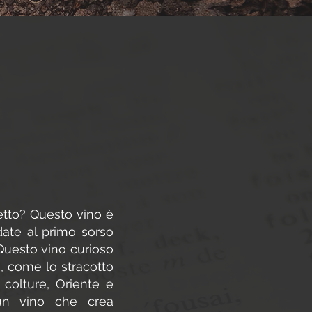
etto? Questo vino è
date al primo sorso
 Questo vino curioso
a, come lo stracotto
olture, Oriente e
 un vino che crea