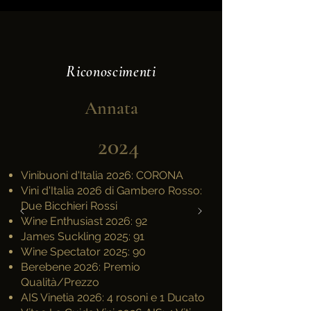
Riconoscimenti
Annata
2024
Vinibuoni d'Italia 2026: CORONA
Vini d'Italia 2026 di Gambero Rosso:
Due Bicchieri Rossi
Wine Enthusiast 2026: 92
James Suckling 2025: 91
Wine Spectator 2025: 90
Berebene 2026: Premio
Qualità/Prezzo
AIS Vinetia 2026: 4 rosoni e 1 Ducato