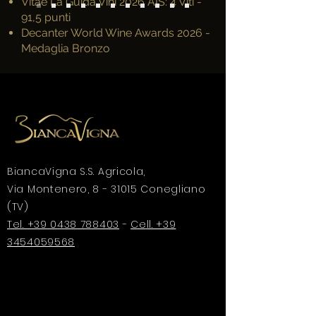
Vitae La Guida Vini 2026 AIS: 4 Viti -
91,5 punti
Decanter World Wine Awards 2026 -
Medaglia Bronzo
BiancaVigna S.S. Agricola,
Via Montenero, 8 - 31015 Conegliano
(TV)
Tel. +39 0438 788403
-
Cell. +39
3454059568