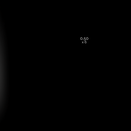
0,50
x 6