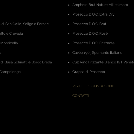
Amphora
Brut Nature Millesimato
Prosecco D.O.C. Extra Dry
 di San Gallo, Soligo e Fornaci
Prosecco D.O.C. Brut
alto e Crevada
Prosecco D.O.C. Rosé
 Monticella
Prosecco D.O.C. Frizzante
o
Cuvée 1903 Spumante Italiano
 di Busa Schiratti e Borgo Breda
Cult Vino Frizzante Bianco IGT Venet
i Campolongo
Grappa di Prosecco
VISITE E DEGUSTAZIONII
CONTATTI