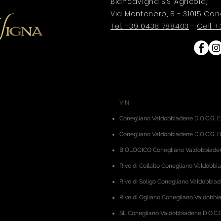
BiancaVigna S.S. Agricola,
Via Montenero, 8 - 31015 Con
Tel. +39 0438 788403
-
Cell.
VINI
Conegliano Valdobbiadene D.O.C.G. E
Conegliano Valdobbiadene D.O.C.G. B
BIOLOGICO Conegliano Valdobbiadene
Rive di Collalto Conegliano Valdobbi
Rive di Soligo Conegliano Valdobbiad
Rive di Ogliano Conegliano Valdobbia
SL Conegliano Valdobbiadene D.O.C.G