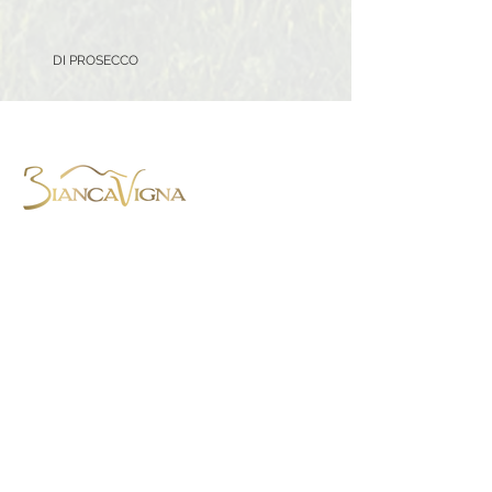
DI PROSECCO
BiancaVigna S.S. Agricola,
Via Montenero, 8 - 31015 Conegliano
(TV)
Tel. +39 0438 788403
-
Cell. +39
3454059568