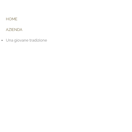
HOME
AZIENDA
Una giovane tradizione
Nei nostri vini c'è carattere
La nostra cantina
Academy
TERRITORIO
Le nostre colline
La tutela ambientale
Ospiti di una terra buona
Zona Centro Occidentale
con le nostre vigne
di San Gallo, Soligo e Fornaci