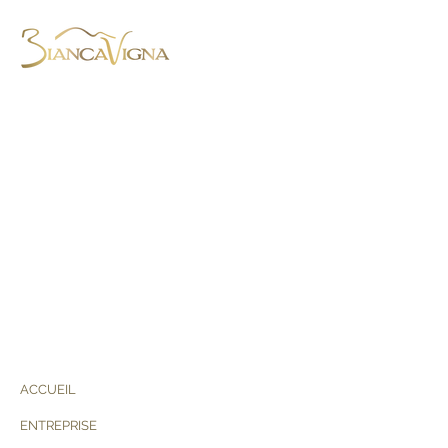
BiancaVigna S.S. Agricola,
Via Montenero, 8 - 31015 Conegliano
(TV) - Italie
Tel. +39.0438.788403
-
Mob.
+39.345.4059568
ACCUEIL
ENTREPRISE