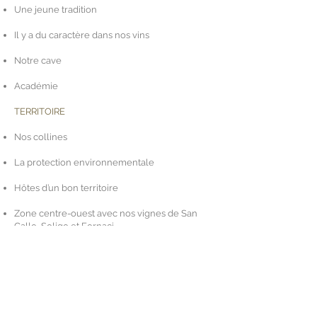
Une jeune tradition
Il y a du caractère dans nos vins
Notre cave
Académie
TERRITOIRE
Nos collines
La protection environnementale
Hôtes d’un bon territoire
Zone centre-ouest avec nos vignes de San
Gallo, Soligo et Fornaci
Zone Sud avec nos vignes de Collalto et
Crevada
Zone centre-est avec notre vigne de
Monticella