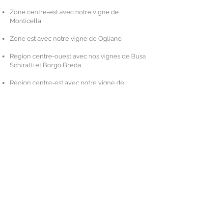
Zone centre-est avec notre vigne de
Monticella
Zone est avec notre vigne de Ogliano
Région centre-ouest avec nos vignes de Busa
Schiratti et Borgo Breda
Région centre-est avec notre vigne de
Campolongo
VINS
Conegliano Valdobbiadene D.O.C.G. Extra Dry
Millesimato
Conegliano Valdobbiadene D.O.C.G. Brut
Millesimato
BIOLOGICO Conegliano Valdobbiadene
D.O.C.G. Brut Millesimato
Rive di Collalto Conegliano Valdobbiadene