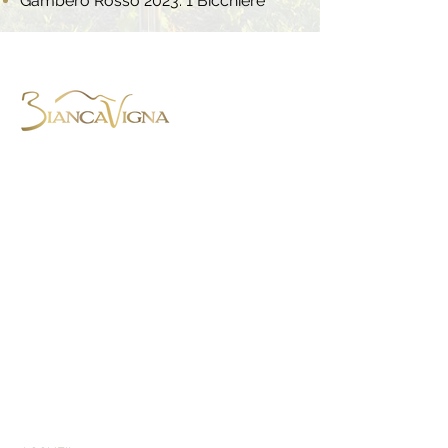
Gambero Rosso 2023: 1 Bicchiere
BiancaVigna S.S. Agricola,
Via Montenero, 8 - 31015 Conegliano
(TV) - Italie
Tel. +39.0438.788403
-
Mob.
+39.345.4059568