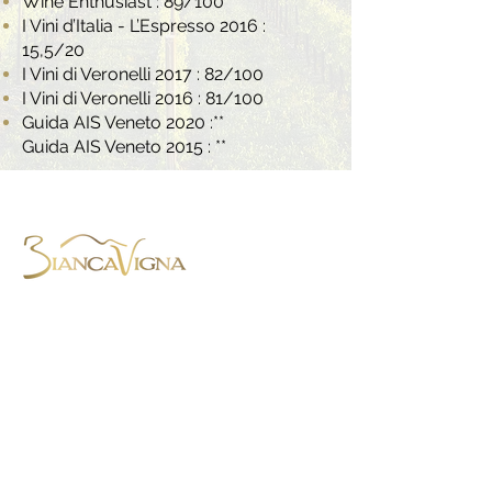
Wine Enthusiast : 89/100
I Vini d’Italia - L’Espresso 2016 :
15,5/20
I Vini di Veronelli 2017 : 82/100
I Vini di Veronelli 2016 : 81/100
Guida AIS Veneto 2020 :**
Guida AIS Veneto 2015 : **
BiancaVigna S.S. Agricola,
Via Montenero, 8 - 31015 Conegliano
(TV) - Italie
Tel. +39.0438.788403
-
Mob.
+39.345.4059568