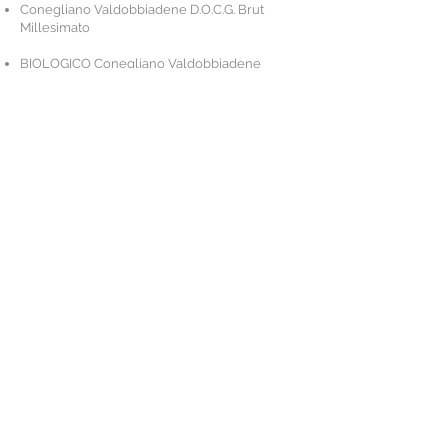
Conegliano Valdobbiadene D.O.C.G. Brut
Millesimato
BIOLOGICO Conegliano Valdobbiadene
D.O.C.G. Brut Millesimato
Rive di Collalto Conegliano Valdobbiadene
D.O.C.G. Extra Dry Millesimato
Rive di Soligo Conegliano Valdobbiadene
D.O.C.G. Extra Brut Millesimato
Rive di Ogliano Conegliano Valdobbiadene
D.O.C.G. Extra Brut Millesimato
SL Conegliano Valdobbiadene D.O.C.G. Brut
Nature Millesimato
Amphora
Brut Nature Millesimato
Prosecco D.O.C. Extra Dry
Prosecco D.O.C. Brut
Prosecco D.O.C. Rosé