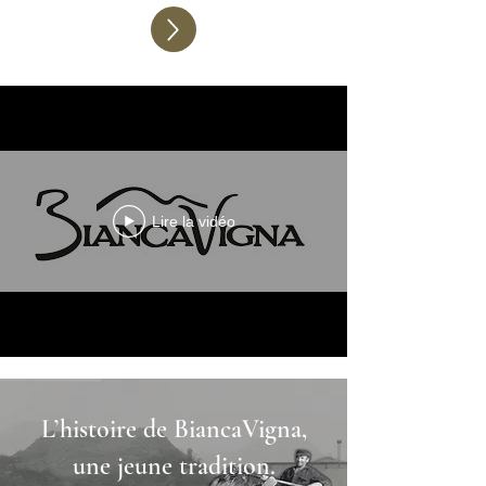
Lire la vidéo
L’histoire de BiancaVigna,
une jeune tradition.