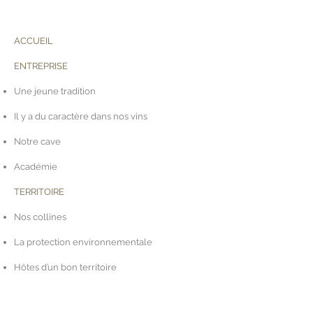
ACCUEIL
ENTREPRISE
Une jeune tradition
Il y a du caractère dans nos vins
Notre cave
Académie
TERRITOIRE
Nos collines
La protection environnementale
Hôtes d’un bon territoire
Zone centre-ouest avec nos vignes de San
Gallo, Soligo et Fornaci