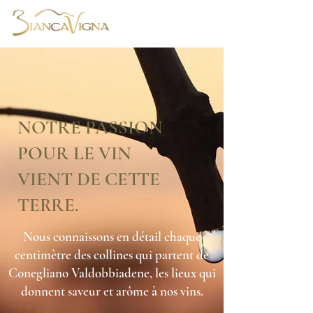
NOTRE PASSION
POUR LE VIN
VIENT DE CETTE
TERRE.
Nous connaissons en détail chaque
centimètre des collines qui partent de
Conegliano Valdobbiadene, les lieux qui
donnent saveur et arôme à nos vins.