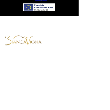
BiancaVigna S.S. Agricola,
Via Montenero, 8 - 31015 Conegliano
(TV) - Italie
Tel. +39.0438.788403
-
Mob.
+39.345.4059568