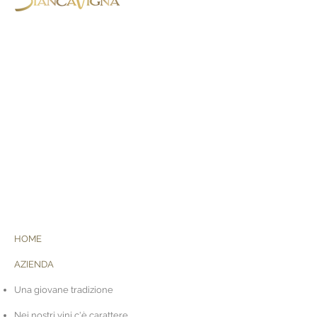
BiancaVigna S.S. Agricola,
Via Montenero, 8 - 31015 Conegliano
(TV)
Tel. +39 0438 788403
-
Cell. +39
3454059568
HOME
AZIENDA
Una giovane tradizione
Nei nostri vini c'è carattere