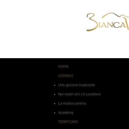
HOME
AZIENDA
Una giovane tradizione
Nei nostri vini c'è carattere
La nostra cantina
Academy
TERRITORIO