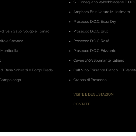
SL Conegliano Valdobbiadene D.O.C.G
Amphora
Brut Nature Millesimato
Prosecco D.O.C. Extra Dry
 di San Gallo, Soligo e Fornaci
Prosecco D.O.C. Brut
alto e Crevada
Prosecco D.O.C. Rosé
 Monticella
Prosecco D.O.C. Frizzante
o
Cuvée 1903 Spumante Italiano
 di Busa Schiratti e Borgo Breda
Cult Vino Frizzante Bianco IGT Venet
i Campolongo
Grappa di Prosecco
VISITE E DEGUSTAZIONII
CONTATTI