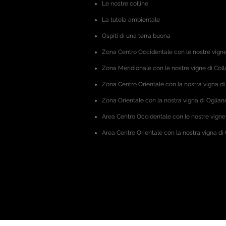
Le nostre colline
La tutela ambientale
Ospiti di una terra buona
Zona Centro Occidentale
con le nostre vigne
Zona Meridionale con le nostre vigne di Coll
Zona Centro Orientale
con la nostra vigna di
Zona Orientale con la nostra vigna di Oglian
Area Centro Occidentale
con le nostre vigne
Area Centro Orientale
con la nostra vigna d