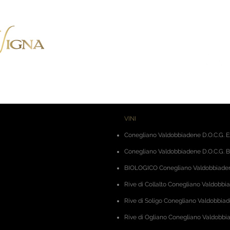
BiancaVigna S.S. Agricola,
Via Montenero, 8 - 31015 Con
Tel. +39 0438 788403
-
Cell.
VINI
Conegliano Valdobbiadene D.O.C.G. E
Conegliano Valdobbiadene D.O.C.G. B
BIOLOGICO Conegliano Valdobbiadene
Rive di Collalto Conegliano Valdobbi
Rive di Soligo Conegliano Valdobbiad
Rive di Ogliano Conegliano Valdobbia