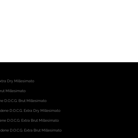
egliano (TV)
 +39 3454059568
xtra Dry Millesimato
rut Millesimato
 D.O.C.G. Brut Millesimato
adene D.O.C.G. Extra Dry Millesimato
ene D.O.C.G. Extra Brut Millesimato
dene D.O.C.G. Extra Brut Millesimato