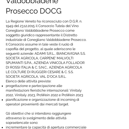
Valdobbiadene
Prosecco DOCG
La Regione Veneto ha riconosciuto con D.G.R. n.
1949 del
23.12.2015
il Consorzio Tutela del Vino
Conegliano Valdobbiadene Prosecco come
soggetto giuridico rappresentante il Distretto
industriale di Conegliano Valdobbiadene Prosecco.
Il Consorzio assume in tale veste il ruolo di
capofila del progetto, al quale aderiscono le
seguenti aziende: ADAMI S.R.L., BIANCAVIGNA S.S.
SOCIETA' AGRICOLA, CARPENE' MALVOLTI
SPUMANTI S.P.A., AZIENDA VINICOLA FOLLADOR
DI ROSSI ITALIA & C. S.N.C., AZIENDA AGRICOLA
LE COLTURE DI RUGGERI CESARE & C. S.S.
SOCIETA' AGRICOLA, VAL D'OCA S.R.L.
Elenco delle attività previste:
progettazione e partecipazione alle
manifestazioni fieristiche internazionali: Vinitaly
2022, Vinitaly 2023, ProWein 2022 e ProWein 2023
pianificazione e organizzazione di incoming di
operatori provenienti dai mercati target.
Gli obiettivi che si intendono raggiungere
attraverso lo svolgimento delle attività
sopraelencate sono:
incrementare la capacità di apertura commerciale