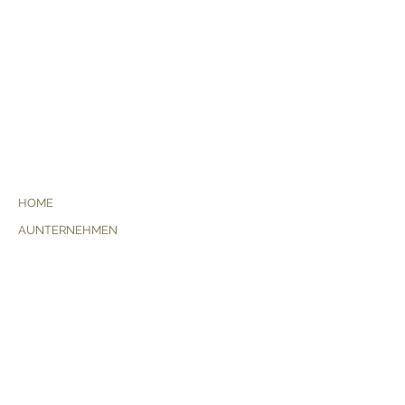
Tel. +39.0438.788403
-
Mob.
+39.345.4059568
HOME
AUNTERNEHMEN
Ein junges Traditionsunternehmen
In unseren Weinen steckt Charakter
Unser Weingut
Academy
GEBIET
Unsere Hügel