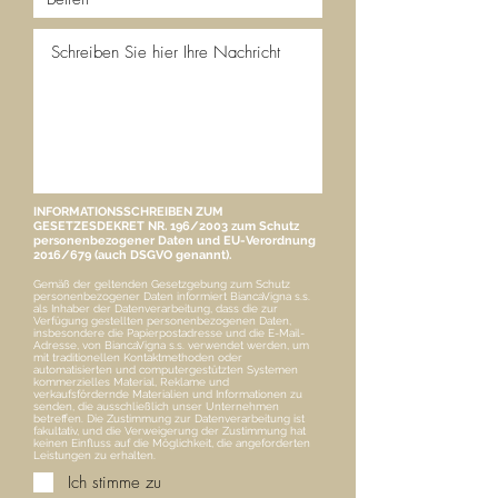
INFORMATIONSSCHREIBEN ZUM
GESETZESDEKRET NR. 196/2003 zum Schutz
personenbezogener Daten und EU-Verordnung
2016/679 (auch DSGVO genannt).
Gemäß der geltenden Gesetzgebung zum Schutz
personenbezogener Daten informiert BiancaVigna s.s.
als Inhaber der Datenverarbeitung, dass die zur
Verfügung gestellten personenbezogenen Daten,
insbesondere die Papierpostadresse und die E-Mail-
Adresse, von BiancaVigna s.s. verwendet werden, um
mit traditionellen Kontaktmethoden oder
automatisierten und computergestützten Systemen
kommerzielles Material, Reklame und
verkaufsfördernde Materialien und Informationen zu
senden, die ausschließlich unser Unternehmen
betreffen. Die Zustimmung zur Datenverarbeitung ist
fakultativ, und die Verweigerung der Zustimmung hat
keinen Einfluss auf die Möglichkeit, die angeforderten
Leistungen zu erhalten.
Ich stimme zu