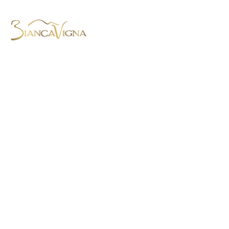
BiancaVigna S.S. Agricola,
Via Montenero, 8 - 31015 Conegliano
(TV) - Italien
Tel. +39.0438.788403
-
Mob.
+39.345.4059568
HOME
AUNTERNEHMEN