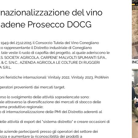
nazionalizzazione del vino
biadene Prosecco DOCG
1949 del 23.12.2015 il Consorzio Tutela del Vino Conegliano
rappresentante il Distretto industriale di Conegliano
le veste il ruolo di capofila del progetto, al quale aderiscono le
S.S. SOCIETA' AGRICOLA, CARPENE' MALVOLTI SPUMANTI S.P.A.,
IN
 & C. S.N.C., AZIENDA AGRICOLA LE COLTURE DI RUGGERI
 S.R.L.
i fieristiche internazionali: Vinitaly 2022, Vinitaly 2023, ProWein
eratori provenienti dai mercati target.
erso lo svolgimento delle attività sopraelencate sono:
e attraverso la diversificazione dei mercati di sbocco delle
stema produttivo regionale;
lo di internazionalizzazione delle PMI del Distretto aderenti al
lle attività di export del "sistema distretto" e creare occasioni di
e aziende partecipanti presso gli operatori del settore dei
lezza e aumentare la riconoscibilità dei prodotti a