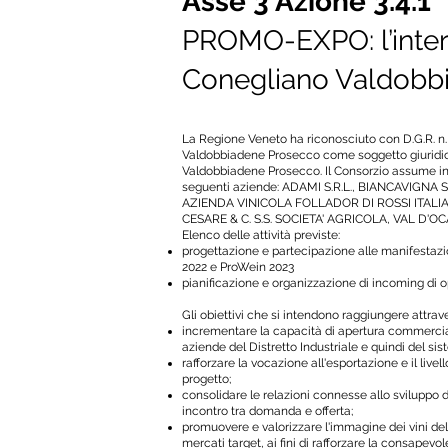
Asse 3 Azione 3.4.1
PROMO-EXPO: l’inter
Conegliano Valdob
La Regione Veneto ha riconosciuto con D.G.R. n. 
Valdobbiadene Prosecco come soggetto giuridico 
Valdobbiadene Prosecco. Il Consorzio assume in ta
seguenti aziende: ADAMI S.R.L., BIANCAVIGNA 
AZIENDA VINICOLA FOLLADOR DI ROSSI ITALIA
CESARE & C. S.S. SOCIETA' AGRICOLA, VAL D'OCA
Elenco delle attività previste:
progettazione e partecipazione alle manifestazion
2022 e ProWein 2023
pianificazione e organizzazione di incoming di op
Gli obiettivi che si intendono raggiungere attrav
incrementare la capacità di apertura commercial
aziende del Distretto Industriale e quindi del si
rafforzare la vocazione all'esportazione e il livel
progetto;
consolidare le relazioni connesse allo sviluppo de
incontro tra domanda e offerta;
promuovere e valorizzare l'immagine dei vini dell
mercati target, ai fini di rafforzare la consapevo